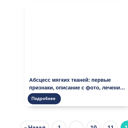
Абсцесс мягких тканей: первые
признаки, описание с фото, лечение
и профилактика
Подробнее
« Назад
1
…
10
11
1